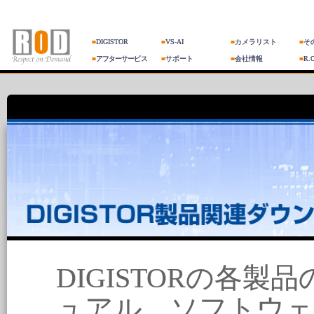
■
DIGISTOR
■
VS-AI
■
カメラリスト
■
そ
■
アフターサービス
■
サポート
■
会社情報
■
R.
DIGISTORの各
ュアル、ソフトウ